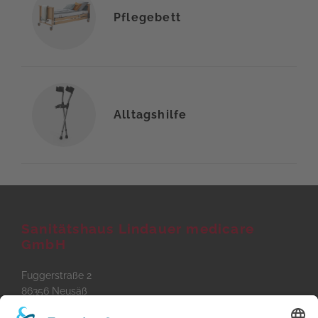
Pflegebett
Alltagshilfe
Sanitätshaus Lindauer medicare
GmbH
Fuggerstraße 2
86356 Neusäß
Tel
0821 - 420 710